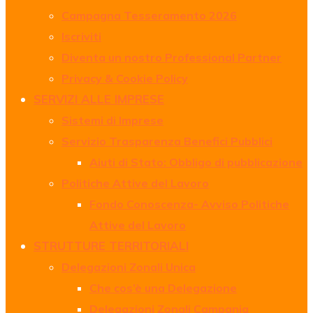
Campagna Tesseramento 2026
Iscriviti
Diventa un nostro Professional Partner
Privacy & Cookie Policy
SERVIZI ALLE IMPRESE
Sistemi di Imprese
Servizio Trasparenza Benefici Pubblici
Aiuti di Stato: Obbligo di pubblicazione
Politiche Attive del Lavoro
Fondo Conoscenza- Avviso Politiche
Attive del Lavoro
STRUTTURE TERRITORIALI
Delegazioni Zonali Unica
Che cos’è una Delegazione
Delegazioni Zonali Campania