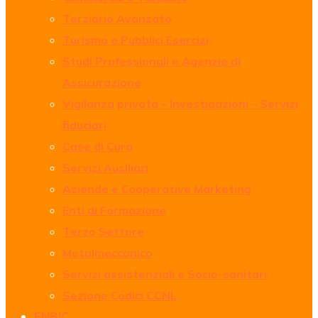
Terziario Avanzato
Turismo e Pubblici Esercizi
Studi Professionali e Agenzie di
Assicurazione
Vigilanza privata – Investigazioni – Servizi
fiduciari
Case di Cura
Servizi Ausiliari
Aziende e Cooperative Marketing
Enti di Formazione
Terzo Settore
Metalmeccanico
Servizi assistenziali e Socio-sanitari
Sezione Codici CCNL
ENBIC