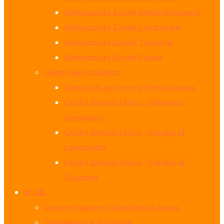
Delegazioni Zonali Emilia Romagna
Delegazioni Zonali Lombardia
Delegazioni Zonali Toscana
Delegazioni Zonali Puglia
Centri Servizi Unica
Che cos’è un Centro Servizi Unica
Centri Servizi Unica – Fenapi in
Campania
Centri Servizi Unica – Fenapi in
Lombardia
Centri Servizi Unica – Fenapi in
Toscana
CCNL
Contrattazione Collettiva di Unica
Commercio e Terziario