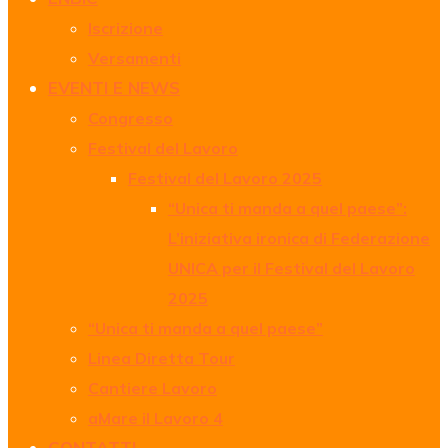
Iscrizione
Versamenti
EVENTI E NEWS
Congresso
Festival del Lavoro
Festival del Lavoro 2025
“Unica ti manda a quel paese”:
L’iniziativa ironica di Federazione
UNICA per il Festival del Lavoro
2025
“Unica ti manda a quel paese”
Linea Diretta Tour
Cantiere Lavoro
aMare il Lavoro 4
CONTATTI