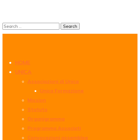
HOME
UNICA
Associazioni di Unica
Unica Formazione
Mission
Statuto
Organigramma
Programma Associati
Convocazioni assemblee