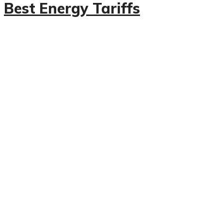
Best Energy Tariffs
SEDE LEGALE
PRESIDENZA
NAZIONALE​
Corso d’Italia, 39 -00198 – ROMA
C.F. 97488200581
segreteria_presidenza@federazioneunica.com
pec: segreteria_nazionale_unica@pec.federazioneunica.it
DIREZIONE CENTRALE